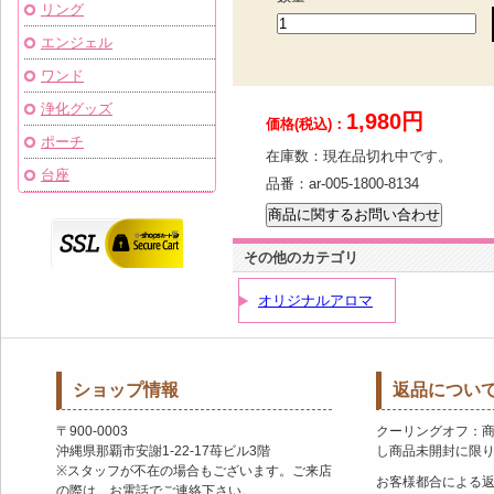
リング
エンジェル
ワンド
浄化グッズ
1,980円
価格(税込)：
ポーチ
在庫数：
現在品切れ中です。
台座
品番：
ar-005-1800-8134
その他のカテゴリ
オリジナルアロマ
ショップ情報
返品につい
〒900-0003
クーリングオフ：
沖縄県那覇市安謝1-22-17苺ビル3階
し商品未開封に限
※スタッフが不在の場合もございます。ご来店
お客様都合による
の際は、お電話でご連絡下さい。