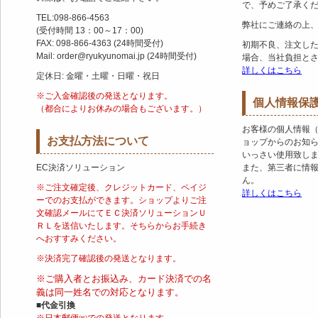
で、予めご了承く
TEL:098-866-4563
弊社にご連絡の上
(受付時間 13：00～17：00)
FAX: 098-866-4363 (24時間受付)
初期不良、注文し
Mail: order@ryukyunomai.jp (24時間受付)
場合、当社負担と
詳しくはこちら
定休日: 金曜・土曜・日曜・祝日
※ご入金確認後の発送となります。
個人情報保
（都合によりお休みの場合もございます。）
お客様の個人情報
お支払方法について
ョップからのお知
いっさい使用致し
EC決済ソリューション
また、第三者に情
ん。
※ご注文確定後、クレジットカード、ペイジ
詳しくはこちら
ーでのお支払ができます。ショップよりご注
文確認メールにてＥＣ決済ソリューションＵ
ＲＬを送信いたします。そちらからお手続き
へおすすみください。
※決済完了確認後の発送となります。
※ご購入者とお振込み、カード決済での名
義は同一姓名での対応となります。
■代金引換