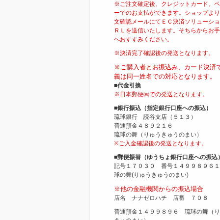
※ご注文確定後、クレジットカード、ペ
ーでのお支払ができます。ショップより
文確認メールにてＥＣ決済ソリューショ
ＲＬを送信いたします。そちらからお手
へおすすみください。
※決済完了確認後の発送となります。
※ご購入者とお振込み、カード決済
義は同一姓名での対応となります。
■代金引換
※日本郵便㈱での発送となります。
■銀行振込（指定銀行口座への振込）
琉球銀行 読谷支店（５１３）
普通預金４８９２１６
琉球の舞（りゅうきゅうのまい）
※ご入金確認後の発送となります。
■郵便振替（ゆうちょ銀行口座への振込
記号１７０３０ 番号１４９９８９６１
球の舞(りゅうきゅうのまい)
※他の金融機関からの振込場合
店名 ナナゼロハチ 店番 ７０８
普通預金１４９９８９６ 琉球の舞（り