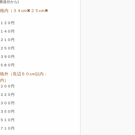
日発送分から)
格内（３４cm✖２５cm✖
１２０円
１４０円
２１０円
２５０円
３９０円
５８０円
格外（長辺６０cm以内：
内）
２００円
２２０円
３００円
３５０円
５１０円
７１０円