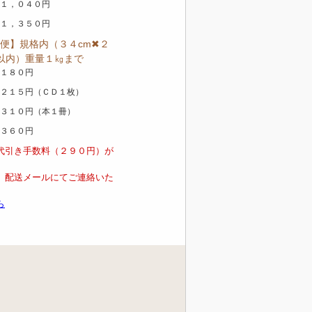
１，０４０円
１，３５０円
便】規格内（３４cm✖２
m以内）重量１㎏まで
１８０円
２１５円（ＣＤ１枚）
３１０円（本１冊）
３６０円
代引き手数料（２９０円）が
。
、配送メールにてご連絡いた
ら