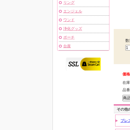
リング
エンジェル
ワンド
浄化グッズ
ポーチ
数
台座
価格
在庫
品番
その他
ブレ