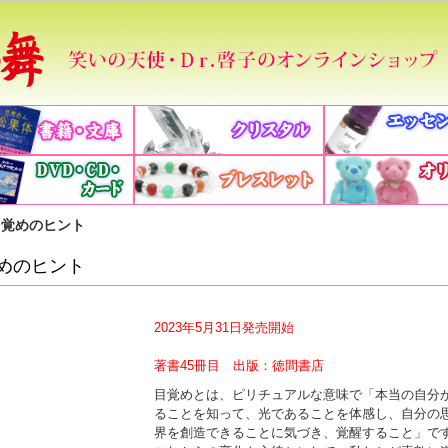
かごの中を見る
目覚めのヒント
めのヒント
2023年5月31日発売開始
著書45冊目 出版：徳間書店
目覚めとは、ピリチュアルな意味で「本当の自分
ることを知って、光であることを体感し、自分の
界を創造できることに気づき、覚醒すること」