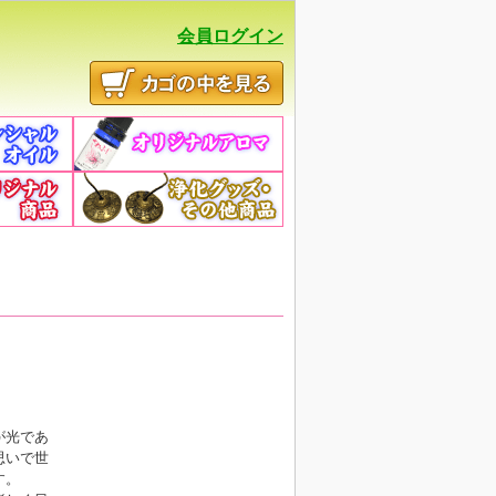
会員ログイン
が光であ
思いで世
です。