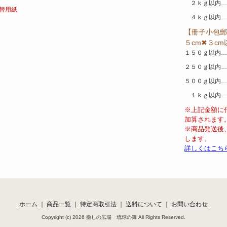
２ｋｇ以内…
替用紙
４ｋｇ以内…
【冊子小包郵
５cm✖３c
１５０ｇ以内…
２５０ｇ以内…
５００ｇ以内…
１ｋｇ以内…
※上記金額に
加算されます
※商品発送後
します。
詳しくはこち
ホーム
｜
商品一覧
｜
特定商取引法
｜
送料について
｜
お問い合わせ
Copyright (c) 2026 癒しの広場 琉球の舞 All Rights Reserved.