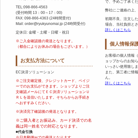
で、予めご了承く
TEL:098-866-4563
弊社にご連絡の上
(受付時間 13：00～17：00)
FAX: 098-866-4363 (24時間受付)
初期不良、注文し
Mail: order@ryukyunomai.jp (24時間受付)
場合、当社負担と
詳しくはこちら
定休日: 金曜・土曜・日曜・祝日
※ご入金確認後の発送となります。
個人情報保
（都合によりお休みの場合もございます。）
お客様の個人情報
お支払方法について
ョップからのお知
いっさい使用致し
EC決済ソリューション
また、第三者に情
ん。
※ご注文確定後、クレジットカード、ペイジ
詳しくはこちら
ーでのお支払ができます。ショップよりご注
文確認メールにてＥＣ決済ソリューションＵ
ＲＬを送信いたします。そちらからお手続き
へおすすみください。
※決済完了確認後の発送となります。
※ご購入者とお振込み、カード決済での名
義は同一姓名での対応となります。
■代金引換
※日本郵便㈱での発送となります。