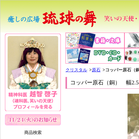
クリスタル
原石
コッパー原石（銅
コッパー原石（銅） 幅2.
商品検索