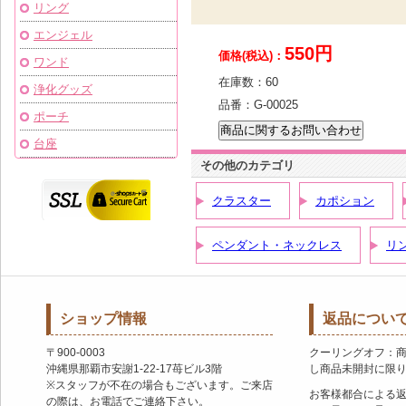
リング
エンジェル
550円
価格(税込)：
ワンド
在庫数：
60
浄化グッズ
品番：
G-00025
ポーチ
台座
その他のカテゴリ
クラスター
カポション
ペンダント・ネックレス
リ
ショップ情報
返品につい
〒900-0003
クーリングオフ：
沖縄県那覇市安謝1-22-17苺ビル3階
し商品未開封に限
※スタッフが不在の場合もございます。ご来店
お客様都合による
の際は、お電話でご連絡下さい。