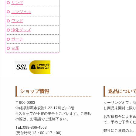
リング
エンジェル
ワンド
浄化グッズ
ポーチ
台座
ショップ情報
返品につい
〒900-0003
クーリングオフ：
沖縄県那覇市安謝1-22-17苺ビル3階
し商品未開封に限
※スタッフが不在の場合もございます。ご来店
お客様都合による
の際は、お電話でご連絡下さい。
で、予めご了承く
TEL:098-866-4563
弊社にご連絡の上
(受付時間 13：00～17：00)