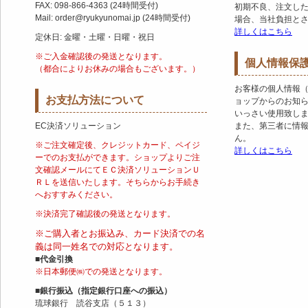
FAX: 098-866-4363 (24時間受付)
初期不良、注文し
Mail: order@ryukyunomai.jp (24時間受付)
場合、当社負担と
詳しくはこちら
定休日: 金曜・土曜・日曜・祝日
※ご入金確認後の発送となります。
個人情報保
（都合によりお休みの場合もございます。）
お客様の個人情報
お支払方法について
ョップからのお知
いっさい使用致し
EC決済ソリューション
また、第三者に情
ん。
※ご注文確定後、クレジットカード、ペイジ
詳しくはこちら
ーでのお支払ができます。ショップよりご注
文確認メールにてＥＣ決済ソリューションＵ
ＲＬを送信いたします。そちらからお手続き
へおすすみください。
※決済完了確認後の発送となります。
※ご購入者とお振込み、カード決済での名
義は同一姓名での対応となります。
■代金引換
※日本郵便㈱での発送となります。
■銀行振込（指定銀行口座への振込）
琉球銀行 読谷支店（５１３）