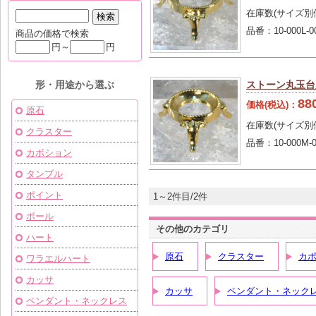
在庫数(サイズ別
品番：
10-000L-0
商品の価格で検索
円～
円
ストーン丸玉台座
形・用途から選ぶ
88
価格(税込)：
原石
在庫数(サイズ別
クラスター
品番：
10-000M-
カボション
タンブル
ポイント
1～2件目/2件
ボール
その他のカテゴリ
ハート
原石
クラスター
カ
ワラエルハート
カッサ
カッサ
ペンダント・ネック
ペンダント・ネックレス