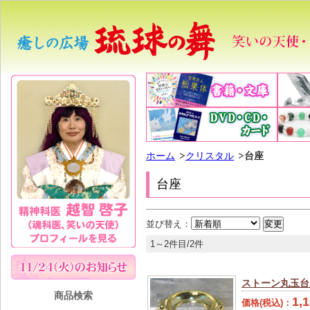
ホーム
クリスタル
台座
台座
並び替え：
1～2件目/2件
ストーン丸玉台座
商品検索
1,
価格(税込)：